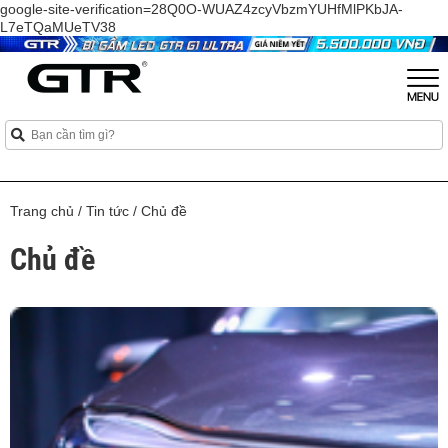
google-site-verification=28Q0O-WUAZ4zcyVbzmYUHfMlPKbJA-
L7eTQaMUeTV38
Trang chủ
/
Tin tức
/
Chủ đề
Chủ đề