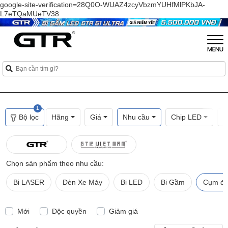
google-site-verification=28Q0O-WUAZ4zcyVbzmYUHfMlPKbJA-
L7eTQaMUeTV38
1
Bộ lọc
Hãng
Giá
Nhu cầu
Chip LED
L
Chọn sản phẩm theo nhu cầu:
Bi LASER
Đèn Xe Máy
Bi LED
Bi Gầm
Cụm đèn
Mới
Độc quyền
Giảm giá