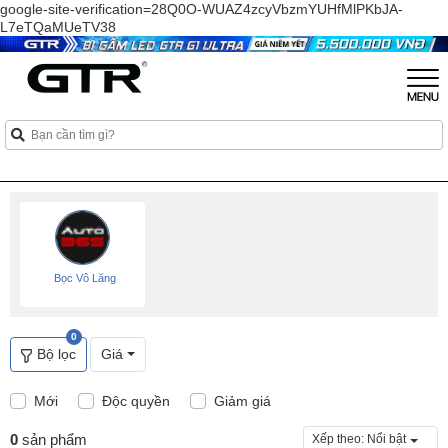
google-site-verification=28Q0O-WUAZ4zcyVbzmYUHfMlPKbJA-
L7eTQaMUeTV38
Bọc Vô Lăng
0
Bộ lọc
Giá
Mới
Độc quyền
Giảm giá
0
sản phẩm
Xếp theo:
Nổi bật