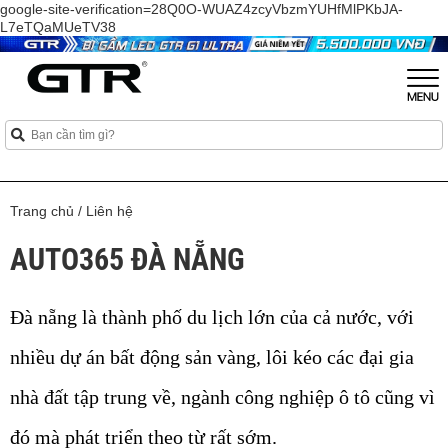
google-site-verification=28Q0O-WUAZ4zcyVbzmYUHfMlPKbJA-
L7eTQaMUeTV38
Trang chủ
/
Liên hệ
AUTO365 ĐÀ NẴNG
Đà nẵng là thành phố du lịch lớn của cả nước, với
nhiều dự án bất động sản vàng, lôi kéo các đại gia
nhà đất tập trung về, ngành công nghiệp ô tô cũng vì
đó mà phát triển theo từ rất sớm.