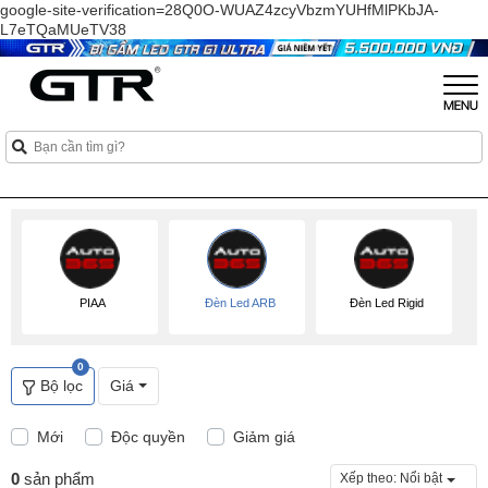
google-site-verification=28Q0O-WUAZ4zcyVbzmYUHfMlPKbJA-
L7eTQaMUeTV38
PIAA
Đèn Led ARB
Đèn Led Rigid
0
Bộ lọc
Giá
Mới
Độc quyền
Giảm giá
0
sản phẩm
Xếp theo:
Nổi bật