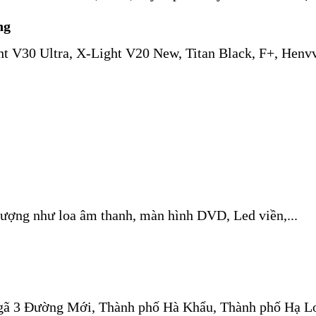
ng
ht V30 Ultra, X-Light V20 New, Titan Black, F+, Henv
 lượng như loa âm thanh, màn hình DVD, Led viền,...
 ngã 3 Đường Mới, Thành phố Hà Khẩu, Thành phố Hạ L