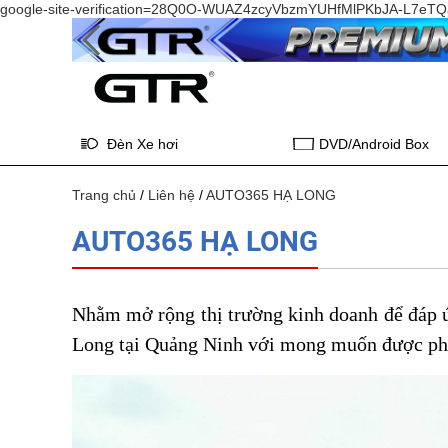
google-site-verification=28Q0O-WUAZ4zcyVbzmYUHfMlPKbJA-L7e
Đèn Xe hơi
DVD/Android Box
Trang chủ
/
Liên hệ
/
AUTO365 HẠ LONG
AUTO365 HẠ LONG
Nhằm mở rộng thị trường kinh doanh để đáp 
Long tại Quảng Ninh với mong muốn được phụ