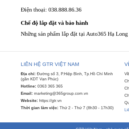
Điện thoại: 038.888.86.36
Chế độ lắp đặt và bảo hành
Những sản phẩm lắp đặt tại Auto365 Hạ Long 
LIÊN HỆ GTR VIỆT NAM
V
Địa chỉ:
Đường số 3, P.Hiệp Bình, Tp.Hồ Chí Minh
Về
(gần KDT Vạn Phúc)
Ch
Hotline:
0363 365 365
Ch
Email:
marketing@365group.com.vn
Ch
Website:
https://gtr.vn
Qu
Thời gian làm việc:
Thứ 2 - Thứ 7 (8h30 - 17h30)
Li