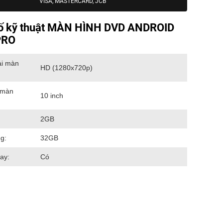
VISA, MASTERCARD, JCB
ố kỹ thuật MÀN HÌNH DVD ANDROID
PRO
ải màn
HD (1280x720p)
 màn
10 inch
2GB
g:
32GB
ay:
Có