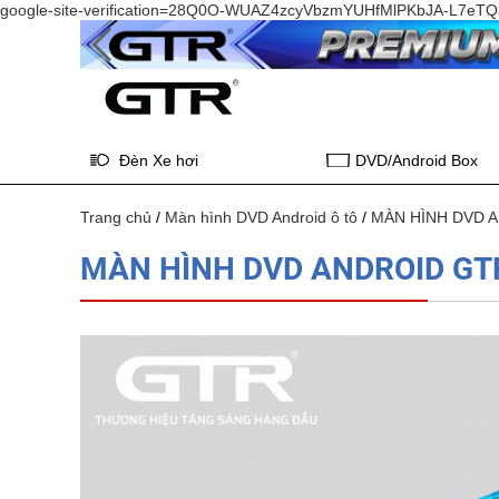
google-site-verification=28Q0O-WUAZ4zcyVbzmYUHfMlPKbJA-L7e
Đèn Xe hơi
DVD/Android Box
Trang chủ
/
Màn hình DVD Android ô tô
/
MÀN HÌNH DVD 
MÀN HÌNH DVD ANDROID GT