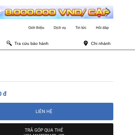
Giới thiệu
Dịch vụ
Tin tức
Hỏi đáp
Tra cứu bảo hành
Chi nhánh
0 đ
LIÊN HỆ
TRẢ GÓP QUA THẺ