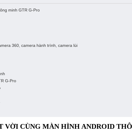
thông minh GTR G-Pro
 Camera 360, camera hành trình, camera lùi
inh
GTR G-Pro
o
o
T VỜI CÙNG MÀN HÌNH ANDROID TH