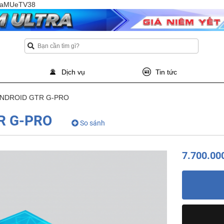
TQaMUeTV38
Dịch vụ
Tin tức
ANDROID GTR G-PRO
R G-PRO
So sánh
7.700.00