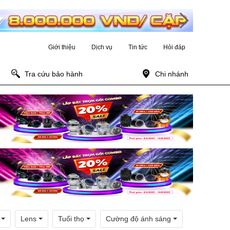
Giới thiệu
Dịch vụ
Tin tức
Hỏi đáp
Tra cứu bảo hành
Chi nhánh
Lens
Tuổi thọ
Cường độ ánh sáng