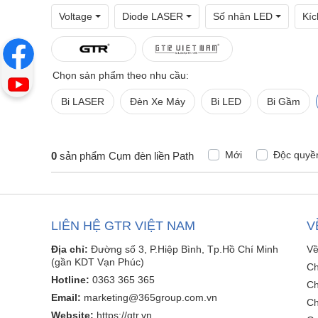
Voltage
Diode LASER
Số nhân LED
Kíc
Chọn sản phẩm theo nhu cầu:
Bi LASER
Đèn Xe Máy
Bi LED
Bi Gầm
Mới
Độc quyề
0
sản phẩm Cụm đèn liền Path
LIÊN HỆ GTR VIỆT NAM
V
Địa chỉ:
Đường số 3, P.Hiệp Bình, Tp.Hồ Chí Minh
Về
(gần KDT Vạn Phúc)
Ch
Hotline:
0363 365 365
Ch
Email:
marketing@365group.com.vn
Ch
Website:
https://gtr.vn