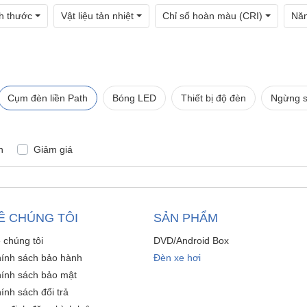
h thước
Vật liệu tản nhiệt
Chỉ số hoàn màu (CRI)
Năm
Cụm đèn liền Path
Bóng LED
Thiết bị độ đèn
Ngừng s
n
Giảm giá
Ề CHÚNG TÔI
SẢN PHẨM
 chúng tôi
DVD/Android Box
ính sách bảo hành
Đèn xe hơi
ính sách bảo mật
ính sách đổi trả