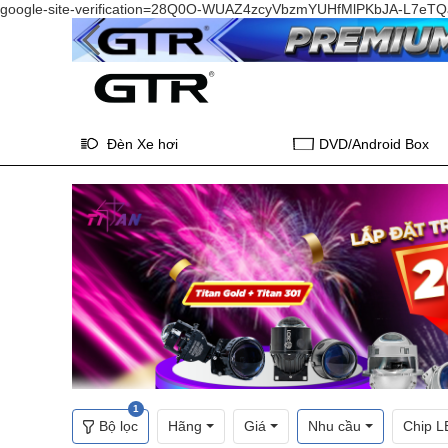
google-site-verification=28Q0O-WUAZ4zcyVbzmYUHfMlPKbJA-L7e
Đèn Xe hơi
DVD/Android Box
1
Bộ lọc
Hãng
Giá
Nhu cầu
Chip L