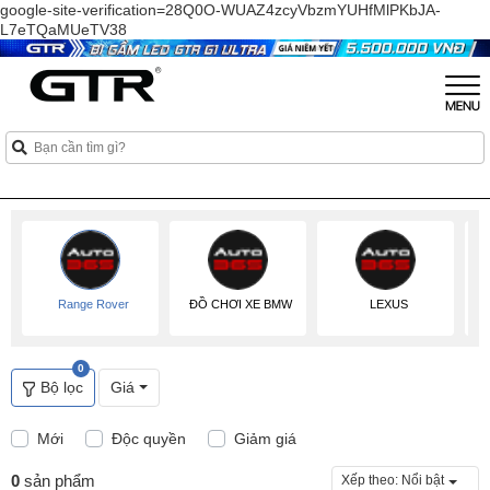
google-site-verification=28Q0O-WUAZ4zcyVbzmYUHfMlPKbJA-
L7eTQaMUeTV38
Range Rover
ĐỒ CHƠI XE BMW
LEXUS
0
Bộ lọc
Giá
Mới
Độc quyền
Giảm giá
0
sản phẩm
Xếp theo:
Nổi bật