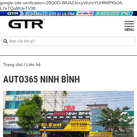
google-site-verification=28Q0O-WUAZ4zcyVbzmYUHfMlPKbJA-
L7eTQaMUeTV38
Trang chủ
/
Liên hệ
AUTO365 NINH BÌNH