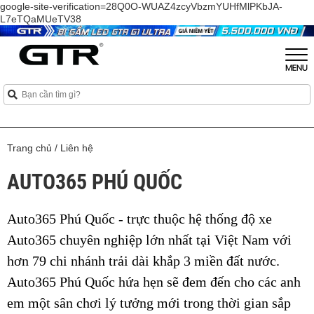
google-site-verification=28Q0O-WUAZ4zcyVbzmYUHfMlPKbJA-
L7eTQaMUeTV38
Trang chủ
/
Liên hệ
AUTO365 PHÚ QUỐC
Auto365 Phú Quốc - trực thuộc hệ thống độ xe
Auto365 chuyên nghiệp lớn nhất tại Việt Nam với
hơn 79 chi nhánh trải dài khắp 3 miền đất nước.
Auto365 Phú Quốc hứa hẹn sẽ đem đến cho các anh
em một sân chơi lý tưởng mới trong thời gian sắp