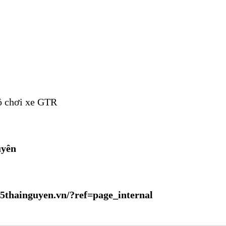
 chơi xe GTR
uyên
5thainguyen.vn/?ref=page_internal