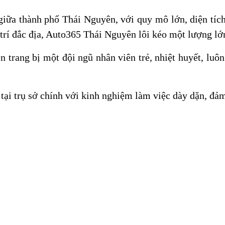
iữa thành phố Thái Nguyên, với quy mô lớn, diện tích
trí đắc địa, Auto365 Thái Nguyên lôi kéo một lượng lớ
 trang bị một đội ngũ nhân viên trẻ, nhiệt huyết, luô
tại trụ sở chính với kinh nghiệm làm việc dày dặn, đảm