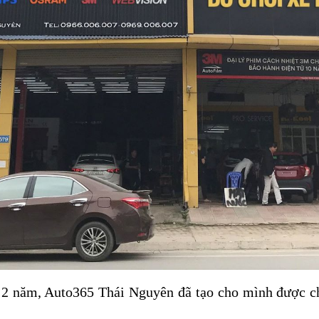
 2 năm, Auto365 Thái Nguyên đã tạo cho mình được ch