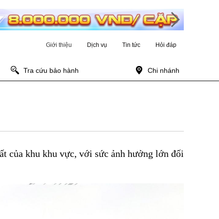
Giới thiệu
Dịch vụ
Tin tức
Hỏi đáp
Tra cứu bảo hành
Chi nhánh
ất của khu khu vực, với sức ảnh hưởng lớn đối