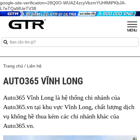
google-site-verification=28Q0O-WUAZ4zcyVbzmYUHfMlPKbJA-
L7eTQaMUeTV38
Trang chủ
/
Liên hệ
AUTO365 VĨNH LONG
Auto365 Vĩnh Long là hệ thống chi nhánh của
Auto365.vn tại khu vực Vĩnh Long, chất lượng dịch
vụ không hề thua kém các chi nhánh khác của
Auto365.vn.