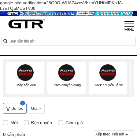
google-site-verification=28Q0O-WUAZ4zcyVbzmYUHfMlPKbJA-
L7eTQaMUeTV38
Máy hấp đèn
Path chuyên dụng
Jack chuyển độ xe
0
Bộ lọc
Giá
Mới
Độc quyền
Giảm giá
0
sản phẩm
Xếp theo:
Nổi bật