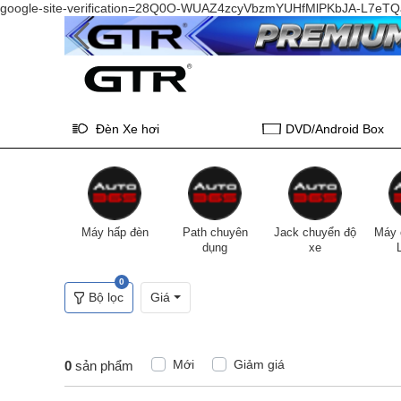
google-site-verification=28Q0O-WUAZ4zcyVbzmYUHfMlPKbJA-L7e
Đèn Xe hơi
DVD/Android Box
Máy hấp đèn
Path chuyên
Jack chuyển độ
Máy 
dụng
xe
0
Bộ lọc
Giá
Mới
Giảm giá
0
sản phẩm