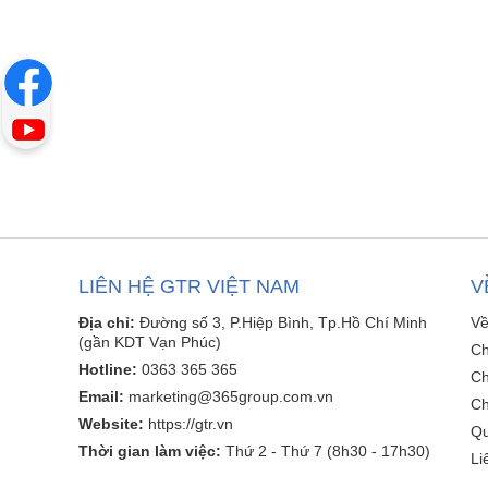
LIÊN HỆ GTR VIỆT NAM
V
Địa chỉ:
Đường số 3, P.Hiệp Bình, Tp.Hồ Chí Minh
Về
(gần KDT Vạn Phúc)
Ch
Hotline:
0363 365 365
Ch
Email:
marketing@365group.com.vn
Ch
Website:
https://gtr.vn
Qu
Thời gian làm việc:
Thứ 2 - Thứ 7 (8h30 - 17h30)
Li