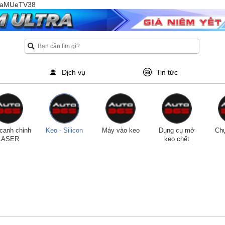
TQaMUeTV38
Dịch vụ
Tin tức
canh chỉnh
Keo - Silicon
Máy vào keo
Dụng cụ mở
Chụ
LASER
keo chết