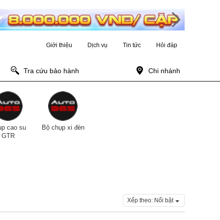
Giới thiệu
Dịch vụ
Tin tức
Hỏi đáp
Tra cứu bảo hành
Chi nhánh
p cao su
Bộ chụp xi đèn
GTR
Xếp theo:
Nổi bật