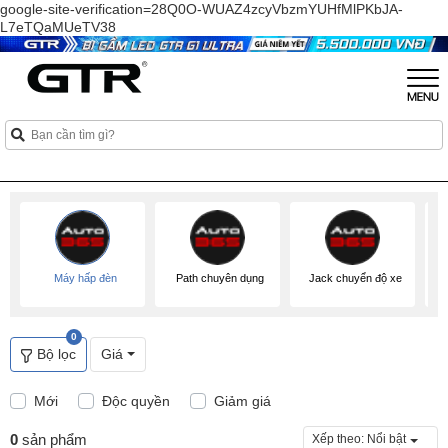
google-site-verification=28Q0O-WUAZ4zcyVbzmYUHfMlPKbJA-
L7eTQaMUeTV38
Máy hấp đèn
Path chuyên dụng
Jack chuyển độ xe
0
Bộ lọc
Giá
Mới
Độc quyền
Giảm giá
0
sản phẩm
Xếp theo:
Nổi bật